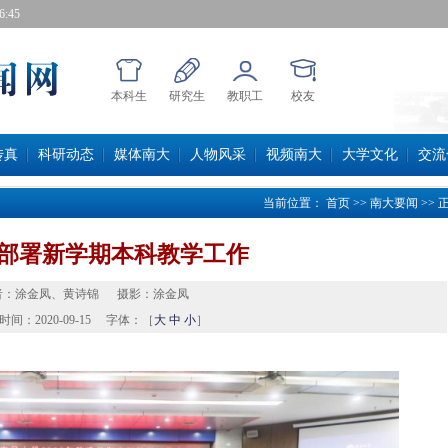
:46
本科生
研究生
教职工
校友
传真
科研动态
媒体南大
人物风采
视频南大
大学文化
交流
当前位置：
首页
>>
南大要闻
>>
部署新学期本科教学工作
者：
涂金凤、黄诗锦
摄影：
涂金凤
时间：
2020-09-15
字体：［
大
中
小
］