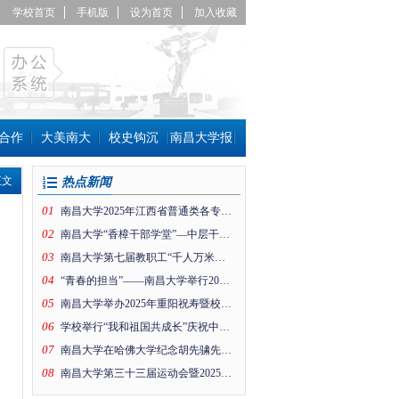
学校首页
手机版
设为首页
加入收藏
合作
大美南大
校史钩沉
南昌大学报
正文
热点新闻
01
南昌大学2025年江西省普通类各专业组投档线公布！
02
南昌大学“香樟干部学堂”—中层干部趣味运动会
03
南昌大学第七届教职工“千人万米健身行”暨工会思政引领项目成果展活动在前湖校区举行
04
“青春的担当”——南昌大学举行2026年新年晚会
05
南昌大学举办2025年重阳祝寿暨校情通报会
06
学校举行“我和祖国共成长”庆祝中华人民共和国成立76周年升国旗仪式
07
南昌大学在哈佛大学纪念胡先骕先生活动上的纪念片
08
南昌大学第三十三届运动会暨2025年体育文化节开幕！