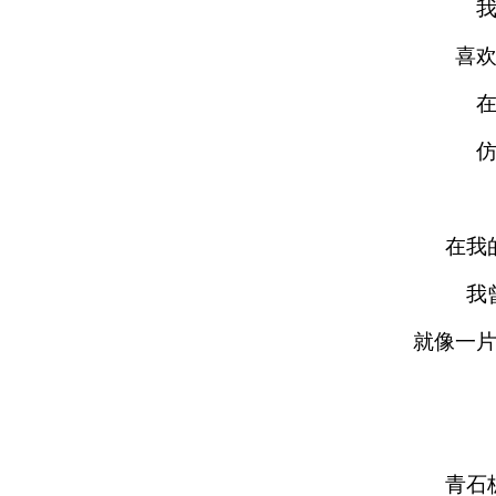
喜
在我
我
就像一
青石