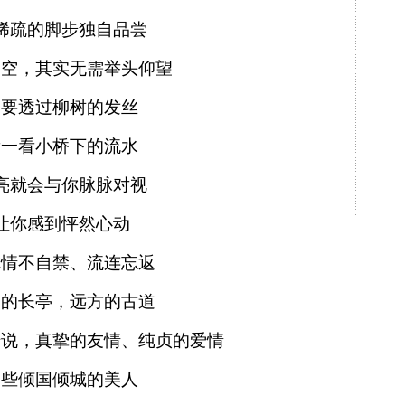
稀疏的脚步独自品尝
当空，其实无需举头仰望
只要透过柳树的发丝
看一看小桥下的流水
亮就会与你脉脉对视
让你感到怦然心动
你情不自禁、流连忘返
处的长亭，远方的古道
传说，真挚的友情、纯贞的爱情
那些倾国倾城的美人