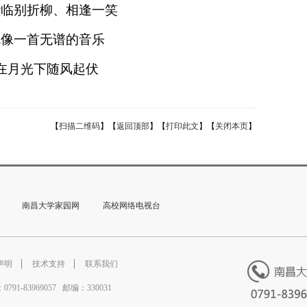
些临别折柳、相逢一笑
就像一首无谱的音乐
在月光下随风起伏
【
扫描二维码
】【
返回顶部
】【
打印此文
】【
关闭本页
】
南昌大学家园网
高校网络电视台
声明
技术支持
联系我们
83969057 邮编：330031