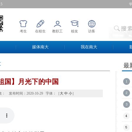
15
考生
在校生
教职工
校友
访客
媒体南大
我在南大
 
最
祖国】月光下的中国
数：
发布时间：2020-10-29字体：［
大
中
小
］