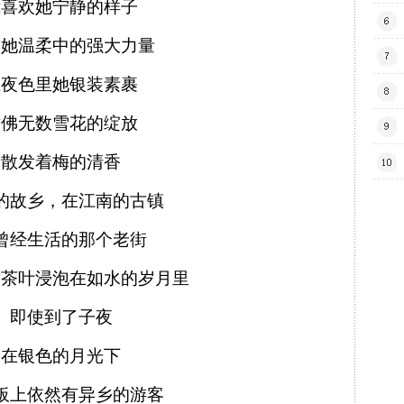
我喜欢她宁静的样子
欢她温柔中的强大力量
在夜色里她银装素裹
仿佛无数雪花的绽放
散发着梅的清香
的故乡，在江南的古镇
曾经生活的那个老街
片茶叶浸泡在如水的岁月里
即使到了子夜
在银色的月光下
板上依然有异乡的游客