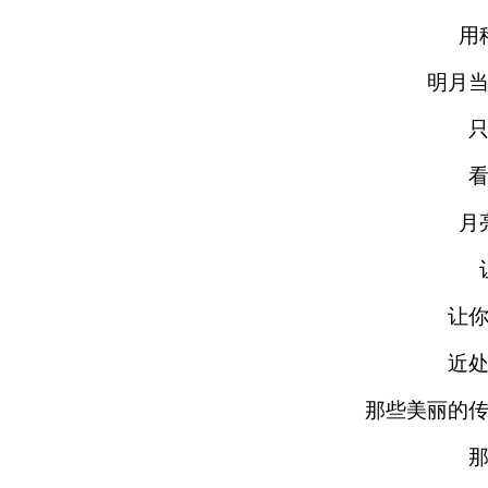
用
明月
月
让
近
那些美丽的