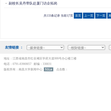
副校长吴丹带队赴厦门访企拓岗
共133条记录当前1|7页 
首页
上一页
下一页
友情链接：
地址：江西省南昌市红谷滩区学府大道999号办公楼三楼
电话：0791-83969057邮编：330031
版权所有：南昌大学新闻中心
51La
点击数：