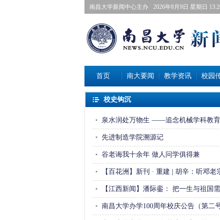
南昌大学新闻中心主办
2026年8月9日星期日 13:26
首页
南大要闻
教学资讯
校园
校史钩沉
泉水润处万物生——追念机械学科教育
先进制造学院溯源记
谷老诲我十余年做人问学俱得兼 
【百花洲】新刊· 重建 | 胡辛：听邓老宗
【江西新闻】潘际銮：把一生与祖国需要
南昌大学办学100周年校庆公告（第二