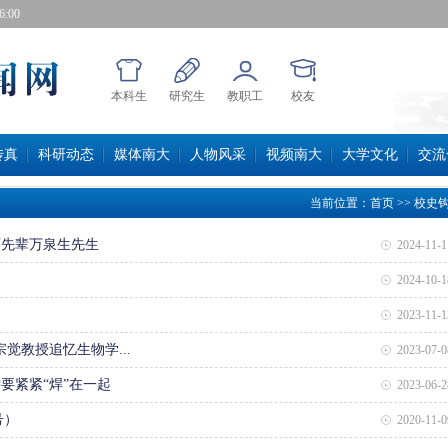
:01
本科生
研究生
教职工
校友
传真
科研动态
媒体南大
人物风采
视频南大
大学文化
交流
当前位置：
首页
>>校史钩
先辈万泉生先生 
2024-11-1
2024-10-1
2023-11-1
觉教授追忆生物学... 
2023-07-0
紧紧“焊”在一起 
2023-06-2
号）
2020-11-0