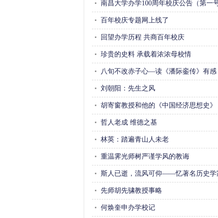
南昌大学办学100周年校庆公告（第一
百年校庆专题网上线了
回望办学历程共商百年校庆 
珍贵的史料承载着浓浓母校情 
八旬不改赤子心—读《潘际銮传》有感
刘朝阳：先生之风
胡寄窗教授和他的《中国经济思想史》
哲人老成维德之基 
林英：踏遍青山人未老
重温霁光师树严谨学风的教诲
斯人已逝，流风可仰——忆著名历史学
先师胡先骕教授事略
何焕奎申办学校记