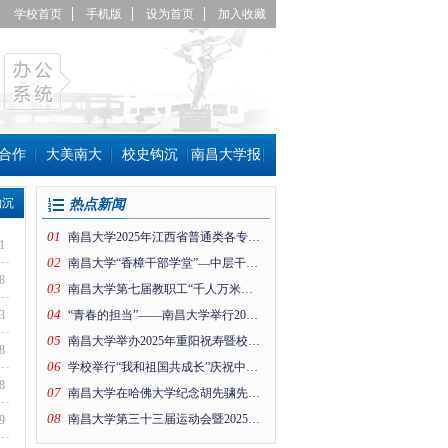
学校首页
手机版
设为首页
加入收藏
合作
大美南大
校史钩沉
南昌大学报
沉 
热点新闻
01
南昌大学2025年江西省普通类各专业组投档线公布！
1
02
南昌大学“香樟干部学堂”—中层干部趣味运动会
8
03
南昌大学第七届教职工“千人万米健身行”暨工会思政引领项目成果展活动在前湖校区举行
04
3
“青春的担当”——南昌大学举行2026年新年晚会
05
南昌大学举办2025年重阳祝寿暨校情通报会
8
06
学校举行“我和祖国共成长”庆祝中华人民共和国成立76周年升国旗仪式
8
07
南昌大学在哈佛大学纪念胡先骕先生活动上的纪念片
08
南昌大学第三十三届运动会暨2025年体育文化节开幕！
9