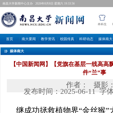
南昌大学新闻中心主办
2026年8月8日星期六 19:33:57
本科生
首页
南大要闻
教学资讯
校园传真
科研动态
媒体南大
媒体南大
【中国新闻网】【党旗在基层一线高高
件“兰”事
作者：
摄影
发布时间：
2025-06-11
字
继成功拯救植物界“金丝猴”