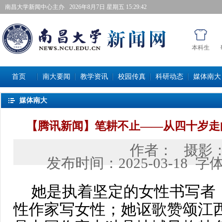
南昌大学新闻中心主办
2026年8月7日星期五 15:29:43
本科生
首页
南大要闻
教学资讯
校园传真
科研动态
媒体南大
媒体南大
【腾讯新闻】笔耕不止——从四十岁走
作者：
摄影
发布时间：
2025-03-18
字
她是执着坚定的女性书写者
性作家写女性；她讴歌赞颂江