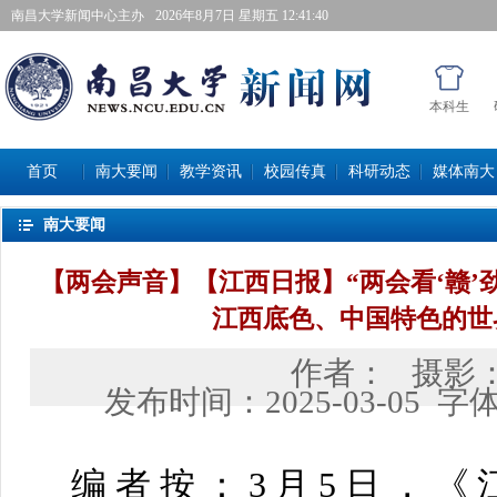
南昌大学新闻中心主办
2026年8月7日星期五 12:41:41
本科生
首页
南大要闻
教学资讯
校园传真
科研动态
媒体南大
南大要闻
【两会声音】【江西日报】“两会看‘赣’劲
江西底色、中国特色的世
作者：
摄影
发布时间：
2025-03-05
字
编者按：
3月5日，《