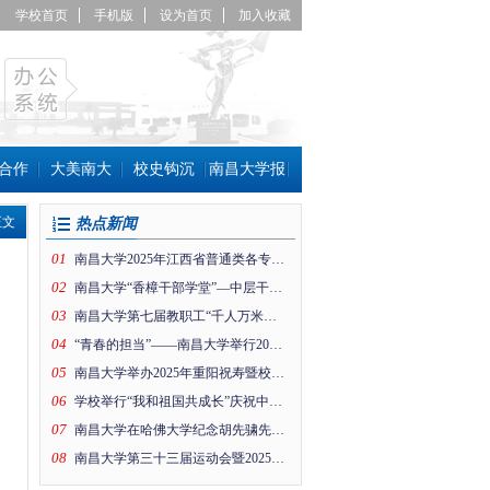
学校首页
手机版
设为首页
加入收藏
合作
大美南大
校史钩沉
南昌大学报
正文
热点新闻
01
南昌大学2025年江西省普通类各专业组投档线公布！
02
南昌大学“香樟干部学堂”—中层干部趣味运动会
03
南昌大学第七届教职工“千人万米健身行”暨工会思政引领项目成果展活动在前湖校区举行
04
“青春的担当”——南昌大学举行2026年新年晚会
05
南昌大学举办2025年重阳祝寿暨校情通报会
06
学校举行“我和祖国共成长”庆祝中华人民共和国成立76周年升国旗仪式
07
南昌大学在哈佛大学纪念胡先骕先生活动上的纪念片
08
南昌大学第三十三届运动会暨2025年体育文化节开幕！