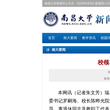
南昌大学新闻中心主办
2026年8月6日星期四 4:53:
首页
南大要闻
教学资讯
校园
南大要闻
校领
发布
本网讯（
记者朱文芳
）瑞
委书记罗嗣海、校长陈晔光院
导、离退休同志及教职工代表