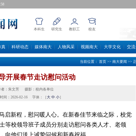
59
本科生
研究生
教职工
校友
传真
科研动态
媒体南大
人物风采
视频南大
大学文化
交流
当前位置：
首页
>>
南大要闻
>>
导开展春节走访慰问活动
作者：
朱文芳
摄影：
校内各单位
时间：
2026-02-16
字体：［
大
中
小
］
马启新程，慰问暖人心。在新春佳节来临之际，校党
士等校领导班子成员分别走访慰问各类人才、老领
，向他们送上诚挚问候和新春祝福。