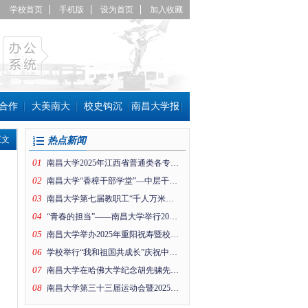
学校首页
手机版
设为首页
加入收藏
合作
大美南大
校史钩沉
南昌大学报
正文
热点新闻
01
南昌大学2025年江西省普通类各专业组投档线公布！
02
南昌大学“香樟干部学堂”—中层干部趣味运动会
03
南昌大学第七届教职工“千人万米健身行”暨工会思政引领项目成果展活动在前湖校区举行
04
“青春的担当”——南昌大学举行2026年新年晚会
05
南昌大学举办2025年重阳祝寿暨校情通报会
06
学校举行“我和祖国共成长”庆祝中华人民共和国成立76周年升国旗仪式
07
南昌大学在哈佛大学纪念胡先骕先生活动上的纪念片
08
南昌大学第三十三届运动会暨2025年体育文化节开幕！