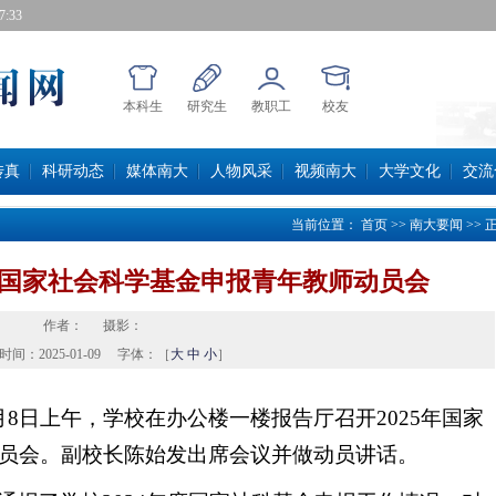
:33
本科生
研究生
教职工
校友
传真
科研动态
媒体南大
人物风采
视频南大
大学文化
交流
当前位置：
首页
>>
南大要闻
>>
年度国家社会科学基金申报青年教师动员会
作者：
摄影：
时间：
2025-01-09
字体：［
大
中
小
］
月8日上午，学校在办公楼一楼报告厅召开2025年国家
员会。副校长陈始发出席会议并做动员讲话。