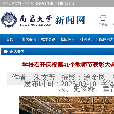
南昌大学新闻中心主办
2026年8月9日星期日 9:18:44
本科生
首页
南大要闻
教学资讯
校园传真
科研动态
媒体南大
南大要闻
学校召开庆祝第41个教师节表彰大
作者：
朱文芳
摄影：
涂金凤、
发布时间：
2025-09-10
字
宸、史俊磊、董