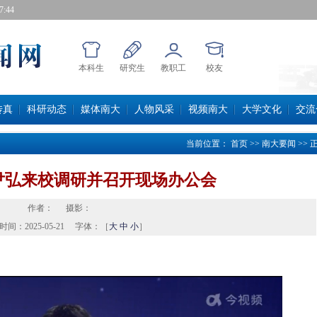
:45
本科生
研究生
教职工
校友
传真
科研动态
媒体南大
人物风采
视频南大
大学文化
交流
当前位置：
首页
>>
南大要闻
>>
尹弘来校调研并召开现场办公会
作者：
摄影：
时间：
2025-05-21
字体：［
大
中
小
］