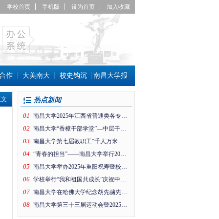
学校首页
手机版
设为首页
加入收藏
合作
大美南大
校史钩沉
南昌大学报
正文
热点新闻
01
南昌大学2025年江西省普通类各专业组投档线公布！
02
南昌大学“香樟干部学堂”—中层干部趣味运动会
03
南昌大学第七届教职工“千人万米健身行”暨工会思政引领项目成果展活动在前湖校区举行
04
“青春的担当”——南昌大学举行2026年新年晚会
05
南昌大学举办2025年重阳祝寿暨校情通报会
06
学校举行“我和祖国共成长”庆祝中华人民共和国成立76周年升国旗仪式
07
南昌大学在哈佛大学纪念胡先骕先生活动上的纪念片
08
南昌大学第三十三届运动会暨2025年体育文化节开幕！