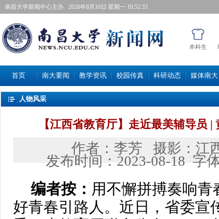
南昌大学新闻中心主办
2026年8月10日星期一 10:52:34
本科生
首页
南大要闻
教学资讯
校园传真
科研动态
媒体南大
人物风采
【江西省教育厅】走近最美辅导员|
作者：
李芳
摄影：
江
发布时间：
2023-08-18
字
编者按：
用不懈拼搏奏响青
好青春引路人。近日，省委宣