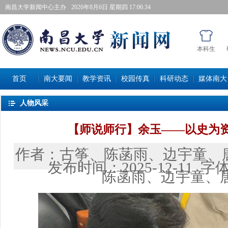
南昌大学新闻中心主办
2026年8月6日星期四 17:06:36
本科生
首页
南大要闻
教学资讯
校园传真
科研动态
媒体南大
人物风采
【师说师行】余玉——以史为
作者：
古筝、陈菡雨、边宇童、
发布时间：
2025-12-11
字
陈菡雨、边宇童、