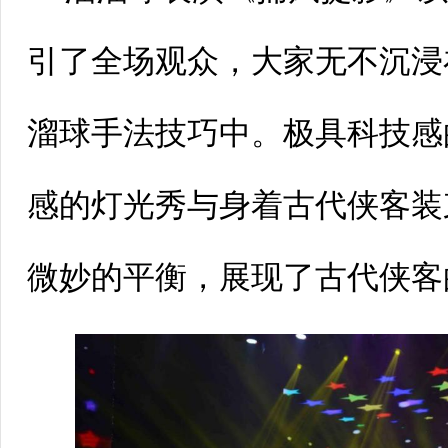
引了全场观众，大家无不沉浸
溜球手法技巧中。极具科技感
感的灯光秀与身着古代侠客装
微妙的平衡，展现了古代侠客