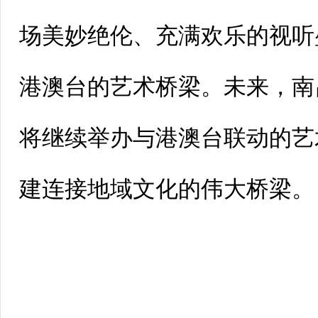
场美妙绝伦、充满欢乐的视听
港澳台的艺术桥梁。未来，南
将继续举办与港澳台联动的艺
建连接地域文化的伟大桥梁。