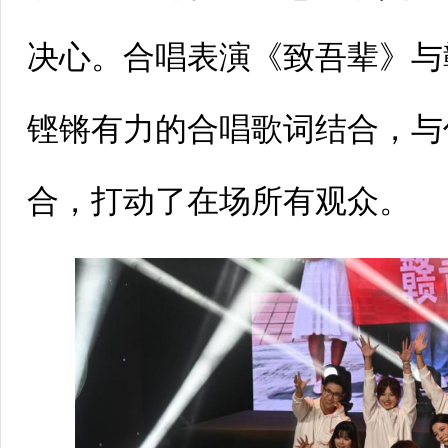
决心。合唱表演《致吾辈》与
铿锵有力的合唱歌词结合，与
合，打动了在场所有观众。