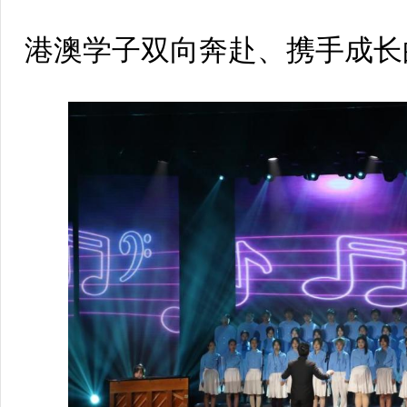
港澳学子双向奔赴、携手成长