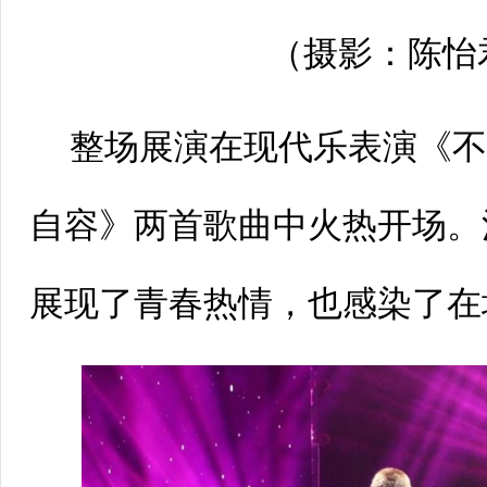
（摄影：陈怡
整场展演在现代乐表演《
自容》两首歌曲中火热开场。
展现了青春热情，也感染了在