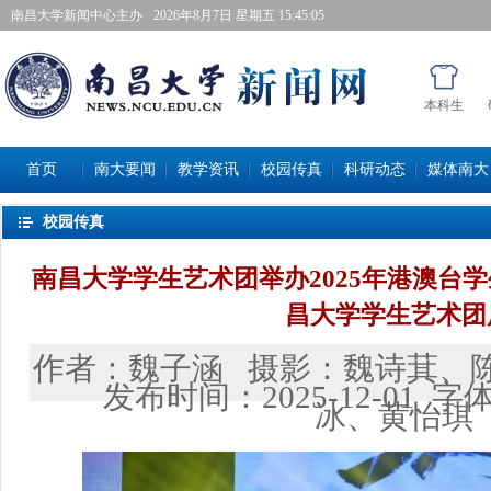
南昌大学新闻中心主办
2026年8月7日星期五 15:45:07
本科生
首页
南大要闻
教学资讯
校园传真
科研动态
媒体南大
校园传真
南昌大学学生艺术团举办2025年港澳台
昌大学学生艺术团
作者：
魏子涵
摄影：
魏诗萁、
发布时间：
2025-12-01
字
冰、黄怡琪